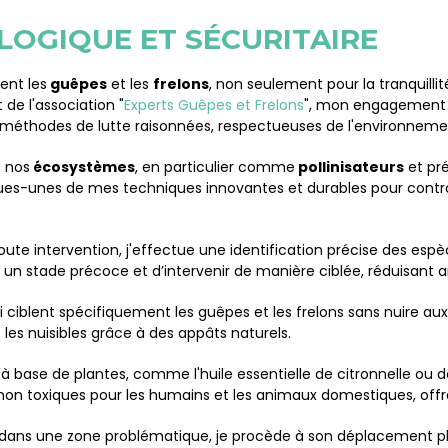
OGIQUE ET SÉCURITAIRE
ent les
guêpes
et les
frelons
, non seulement pour la tranquilli
de l'association "
Experts Guêpes et Frelons
", mon engagement v
s méthodes de lutte raisonnées, respectueuses de l'environneme
s nos
écosystèmes
, en particulier comme
pollinisateurs
et pré
elques-unes de mes techniques innovantes et durables pour contrô
ute intervention, j'effectue une identification précise des espè
 un stade précoce et d’intervenir de manière ciblée, réduisant ai
qui ciblent spécifiquement les guêpes et les frelons sans nuire a
 les nuisibles grâce à des appâts naturels.
 à base de plantes, comme l'huile essentielle de citronnelle ou 
 non toxiques pour les humains et les animaux domestiques, offr
é dans une zone problématique, je procède à son déplacement p