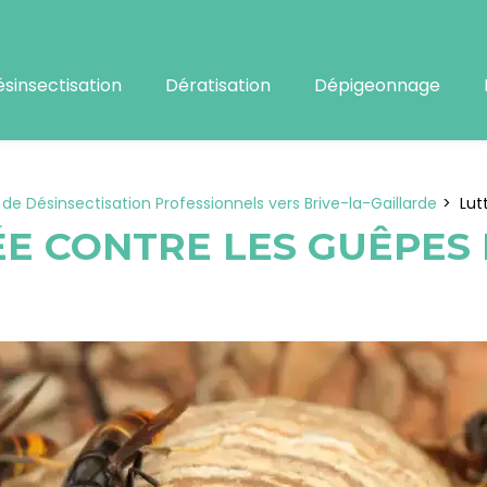
sinsectisation
Dératisation
Dépigeonnage
 de Désinsectisation Professionnels vers Brive-la-Gaillarde
Lut
E CONTRE LES GUÊPES 